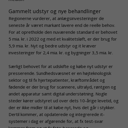
Gammelt udstyr og nye behandlinger
Regionerne vurderer, at anlægsinvesteringer de
seneste år været markant lavere end de reelle behov.
For at opretholde den nuværende standard er behovet
5 mia. kr. i 2022 og med et kvalitetsløft, er der brug for
5,9 mia. kr. Nyt og bedre udstyr og it kræver
investeringer for 2,4 mia. kr. og bygninger 3,5 mia. kr.
Særligt behovet for at udskifte og købe nyt udstyr er
presserende. Sundhedsvæsnet er en højteknologisk
sektor og til fx hjertepatienter, kræftområdet og
fødende er der brug for scannere, ultralyd, røntgen og
andet apparatur samt digital understøtning. Nogle
steder kører udstyret ud over dets 10-årige levetid, og
der er ikke midler til at købe nyt, hvis det går i stykker.
Dertil kommer, at opdaterede og integrerede it-
systemer i dag er afgørende for, at fx test-svar
kommer frem og at fx foto-baserede og