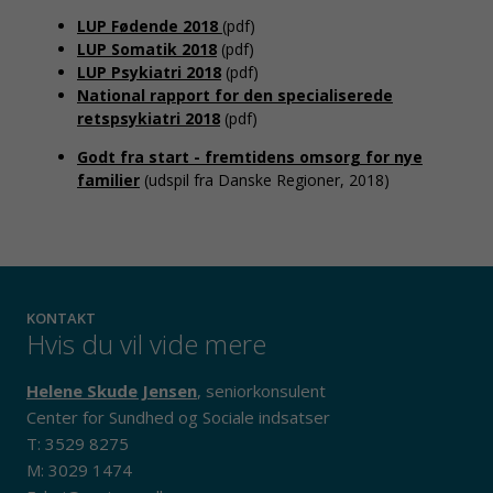
LUP Fødende 2018
(pdf)
LUP Somatik 2018
(pdf)
LUP Psykiatri 2018
(pdf)
National rapport for den specialiserede
retspsykiatri 2018
(pdf)
Godt fra start - fremtidens omsorg for nye
familier
(udspil fra Danske Regioner, 2018)
KONTAKT
Hvis du vil vide mere
Helene Skude Jensen
, seniorkonsulent
Center for Sundhed og Sociale indsatser
T: 3529 8275
M: 3029 1474