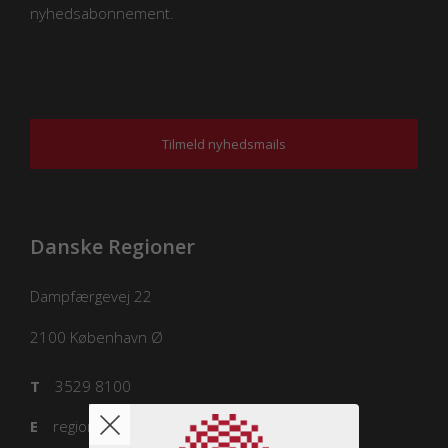
nyhedsabonnement.
Tilmeld nyhedsmails
Danske Regioner
Dampfærgevej 22
2100
København Ø
T
3529 8100
E
regioner@regioner.dk